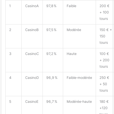
1
CasinoA
97,8 %
Faible
200 €
+ 100
tours
2
CasinoB
97,5 %
Modérée
150 € +
150
tours
3
CasinoC
97,2 %
Haute
100 €
+ 200
tours
4
CasinoD
96,9 %
Faible‑modérée
250 €
+ 50
tours
5
CasinoE
96,7 %
Modérée‑haute
180 €
+120