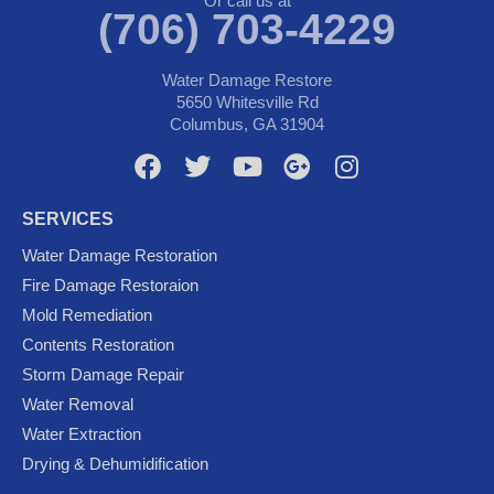
Or call us at
(706) 703-4229
Water Damage Restore
5650 Whitesville Rd
Columbus, GA 31904
F
T
Y
G
I
a
w
o
o
n
c
i
u
o
s
SERVICES
e
t
t
g
t
Water Damage Restoration
b
t
u
l
a
Fire Damage Restoraion
o
e
b
e
g
Mold Remediation
o
r
e
-
r
k
p
a
Contents Restoration
l
m
Storm Damage Repair
u
Water Removal
s
Water Extraction
Drying & Dehumidification