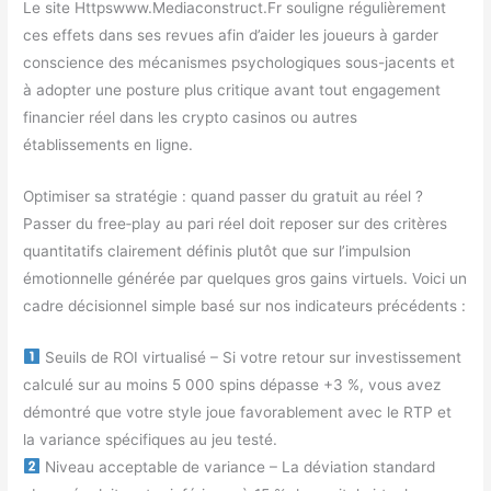
Le site Httpswww.Mediaconstruct.Fr souligne régulièrement
ces effets dans ses revues afin d’aider les joueurs à garder
conscience des mécanismes psychologiques sous-jacents et
à adopter une posture plus critique avant tout engagement
financier réel dans les crypto casinos ou autres
établissements en ligne.
Optimiser sa stratégie : quand passer du gratuit au réel ?
Passer du free‑play au pari réel doit reposer sur des critères
quantitatifs clairement définis plutôt que sur l’impulsion
émotionnelle générée par quelques gros gains virtuels. Voici un
cadre décisionnel simple basé sur nos indicateurs précédents :
Seuils de ROI virtualisé – Si votre retour sur investissement
calculé sur au moins 5 000 spins dépasse +3 %, vous avez
démontré que votre style joue favorablement avec le RTP et
la variance spécifiques au jeu testé.
Niveau acceptable de variance – La déviation standard