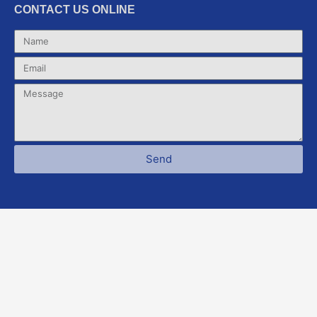
CONTACT US ONLINE
Name
Email
Message
Send