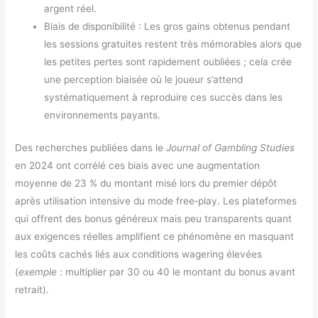
argent réel.
Biais de disponibilité : Les gros gains obtenus pendant
les sessions gratuites restent très mémorables alors que
les petites pertes sont rapidement oubliées ; cela crée
une perception biaisée où le joueur s’attend
systématiquement à reproduire ces succès dans les
environnements payants.
Des recherches publiées dans le
Journal of Gambling Studies
en 2024 ont corrélé ces biais avec une augmentation
moyenne de 23 % du montant misé lors du premier dépôt
après utilisation intensive du mode free‑play. Les plateformes
qui offrent des bonus généreux mais peu transparents quant
aux exigences réelles amplifient ce phénomène en masquant
les coûts cachés liés aux conditions wagering élevées
(
exemple
: multiplier par 30 ou 40 le montant du bonus avant
retrait).