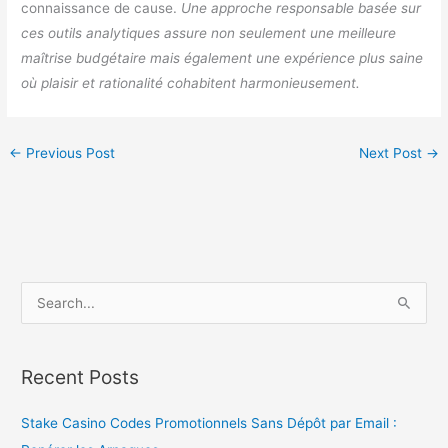
connaissance de cause.
Une approche responsable basée sur
ces outils analytiques assure non seulement une meilleure
maîtrise budgétaire mais également une expérience plus saine
où plaisir et rationalité cohabitent harmonieusement.
←
Previous Post
Next Post
→
S
e
a
Recent Posts
r
c
Stake Casino Codes Promotionnels Sans Dépôt par Email :
h