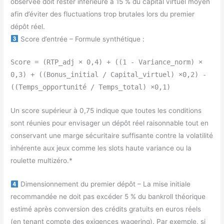
observée doit rester inférieure à 15 % du capital virtuel moyen
afin d’éviter des fluctuations trop brutales lors du premier
dépôt réel.
Score d’entrée – Formule synthétique :
Score = (RTP_adj × 0,4) + ((1 - Variance_norm) ×
0,3) + ((Bonus_initial / Capital_virtuel) ×0,2) -
((Temps_opportunité / Temps_total) ×0,1)
Un score supérieur à 0,75 indique que toutes les conditions
sont réunies pour envisager un dépôt réel raisonnable tout en
conservant une marge sécuritaire suffisante contre la volatilité
inhérente aux jeux comme les slots haute variance ou la
roulette multizéro.*
Dimensionnement du premier dépôt – La mise initiale
recommandée ne doit pas excéder 5 % du bankroll théorique
estimé après conversion des crédits gratuits en euros réels
(en tenant compte des exigences wagering). Par exemple, si