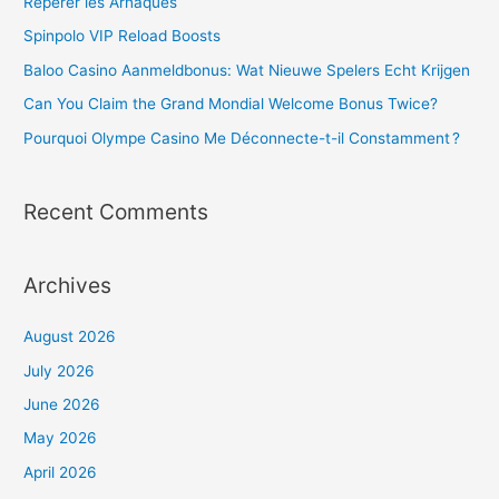
Repérer les Arnaques
f
Spinpolo VIP Reload Boosts
o
Baloo Casino Aanmeldbonus: Wat Nieuwe Spelers Echt Krijgen
r
Can You Claim the Grand Mondial Welcome Bonus Twice?
:
Pourquoi Olympe Casino Me Déconnecte-t-il Constamment ?
Recent Comments
Archives
August 2026
July 2026
June 2026
May 2026
April 2026