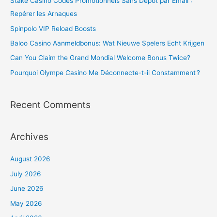
Stake Casino Codes Promotionnels Sans Dépôt par Email :
h
Repérer les Arnaques
f
Spinpolo VIP Reload Boosts
o
Baloo Casino Aanmeldbonus: Wat Nieuwe Spelers Echt Krijgen
r
Can You Claim the Grand Mondial Welcome Bonus Twice?
:
Pourquoi Olympe Casino Me Déconnecte-t-il Constamment ?
Recent Comments
Archives
August 2026
July 2026
June 2026
May 2026