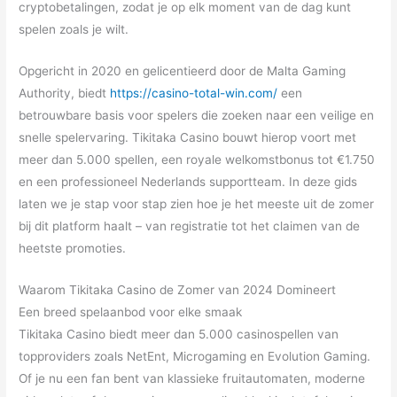
cryptobetalingen, zodat je op elk moment van de dag kunt
spelen zoals je wilt.
Opgericht in 2020 en gelicentieerd door de Malta Gaming
Authority, biedt
https://casino-total-win.com/
een
betrouwbare basis voor spelers die zoeken naar een veilige en
snelle spelervaring. Tikitaka Casino bouwt hierop voort met
meer dan 5.000 spellen, een royale welkomstbonus tot €1.750
en een professioneel Nederlands supportteam. In deze gids
laten we je stap voor stap zien hoe je het meeste uit de zomer
bij dit platform haalt – van registratie tot het claimen van de
heetste promoties.
Waarom Tikitaka Casino de Zomer van 2024 Domineert
Een breed spelaanbod voor elke smaak
Tikitaka Casino biedt meer dan 5.000 casinospellen van
topproviders zoals NetEnt, Microgaming en Evolution Gaming.
Of je nu een fan bent van klassieke fruitautomaten, moderne