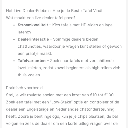
Het Live Dealer‑Erlebnis: Hoe je de Beste Tafel Vindt
Wat maakt een live dealer tafel goed?
Stroomkwaliteit
– Kies tafels met HD‑video en lage
latency.
Dealerinteractie
– Sommige dealers bieden
chatfuncties, waardoor je vragen kunt stellen of gewoon
een praatje maakt.
Tafelvarianten
– Zoek naar tafels met verschillende
inzetlimieten, zodat zowel beginners als high rollers zich
thuis voelen.
Praktisch voorbeeld
Stel, je wilt roulette spelen met een inzet van €10 tot €100.
Zoek een tafel met een “Low‑Stake” optie en controleer of de
dealer een Engelstalige en Nederlandse chatondersteuning
heeft. Zodra je bent ingelogd, kun je je chips plaatsen, de bal
volgen en zelfs de dealer om een korte uitleg vragen over de