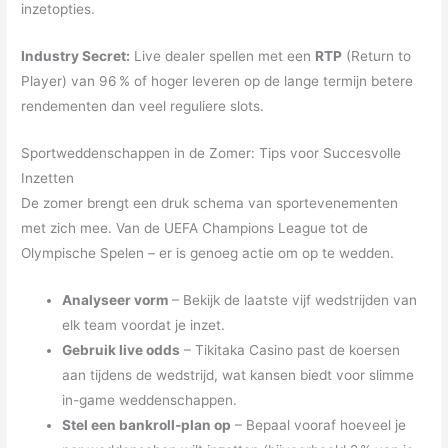
inzetopties.
Industry Secret:
Live dealer spellen met een
RTP
(Return to
Player) van 96 % of hoger leveren op de lange termijn betere
rendementen dan veel reguliere slots.
Sportweddenschappen in de Zomer: Tips voor Succesvolle
Inzetten
De zomer brengt een druk schema van sportevenementen
met zich mee. Van de UEFA Champions League tot de
Olympische Spelen – er is genoeg actie om op te wedden.
Analyseer vorm
– Bekijk de laatste vijf wedstrijden van
elk team voordat je inzet.
Gebruik live odds
– Tikitaka Casino past de koersen
aan tijdens de wedstrijd, wat kansen biedt voor slimme
in-game weddenschappen.
Stel een bankroll‑plan op
– Bepaal vooraf hoeveel je