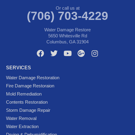
Or call us at
(706) 703-4229
Water Damage Restore
5650 Whitesville Rd
Columbus, GA 31904
F
T
Y
G
I
a
w
o
o
n
c
i
u
o
s
SERVICES
e
t
t
g
t
Water Damage Restoration
b
t
u
l
a
Fire Damage Restoraion
o
e
b
e
g
Mold Remediation
o
r
e
-
r
k
p
a
Contents Restoration
l
m
Storm Damage Repair
u
Water Removal
s
Water Extraction
Drying & Dehumidification