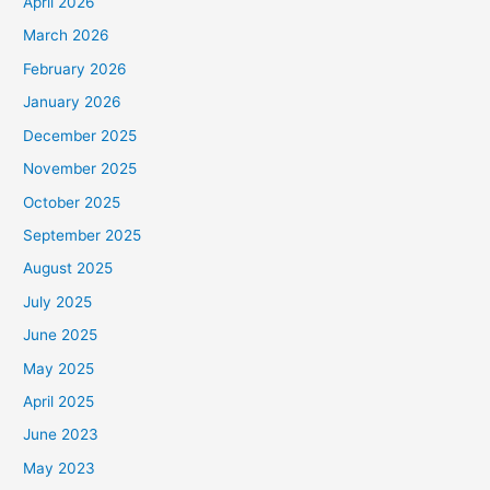
April 2026
March 2026
February 2026
January 2026
December 2025
November 2025
October 2025
September 2025
August 2025
July 2025
June 2025
May 2025
April 2025
June 2023
May 2023