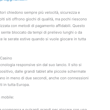
atori chiedono sempre più velocità, sicurezza e
ti siti offrono giochi di qualità, ma pochi riescono
izzata con metodi di pagamento affidabili. Questo
si sente bloccato da tempi di prelievo lunghi o da
e le serate estive quando si vuole giocare in tutta
 Casino
cnologia responsive sin dal suo lancio. Il sito si
ositivo, dalle grandi tablet alle piccole schermate
ricano in meno di due secondi, anche con connessioni
ti in tutta Europa.
a mobile:
a scomparsa e pulsanti grandi per giocare con una