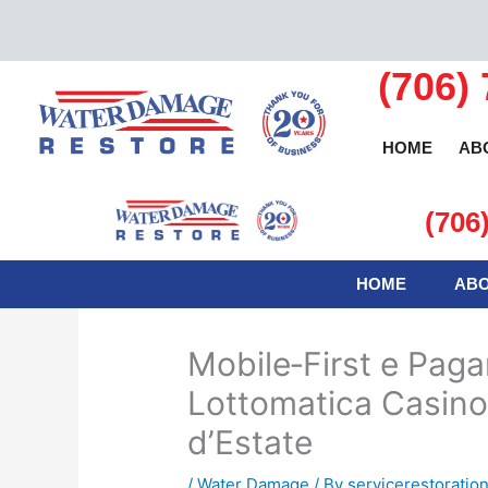
Skip
to
content
(706)
HOME
AB
(706
HOME
ABO
Mobile‑First e Paga
Lottomatica Casino 
d’Estate
/
Water Damage
/ By
servicerestorati