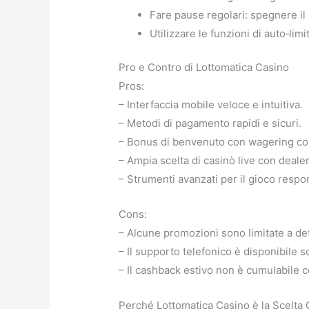
Fare pause regolari: spegnere il
Utilizzare le funzioni di auto‑limi
Pro e Contro di Lottomatica Casino
Pros:
– Interfaccia mobile veloce e intuitiva.
– Metodi di pagamento rapidi e sicuri.
– Bonus di benvenuto con wagering co
– Ampia scelta di casinò live con dealer 
– Strumenti avanzati per il gioco respo
Cons:
– Alcune promozioni sono limitate a det
– Il supporto telefonico è disponibile so
– Il cashback estivo non è cumulabile co
Perché Lottomatica Casino è la Scelta 