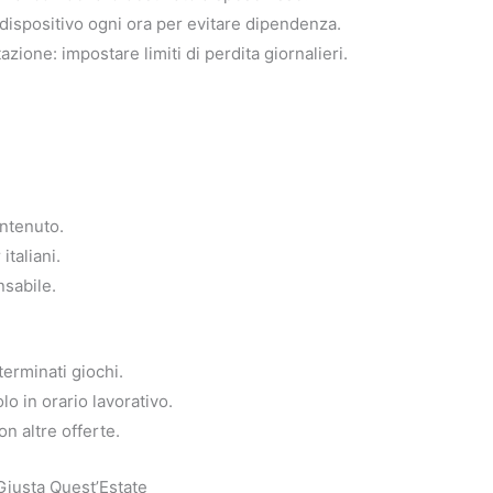
 dispositivo ogni ora per evitare dipendenza.
tazione: impostare limiti di perdita giornalieri.
ntenuto.
italiani.
nsabile.
erminati giochi.
lo in orario lavorativo.
n altre offerte.
Giusta Quest’Estate