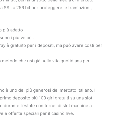
afia SSL a 256 bit per proteggere le transazioni,
 più adatto
sono i più veloci.
ay è gratuito per i depositi, ma può avere costi per
un metodo che usi già nella vita quotidiana per
o è uno dei più generosi del mercato italiano. I
 primo deposito più 100 giri gratuiti su una slot
 durante l’estate con tornei di slot machine a
 offerte speciali per il casinò live.