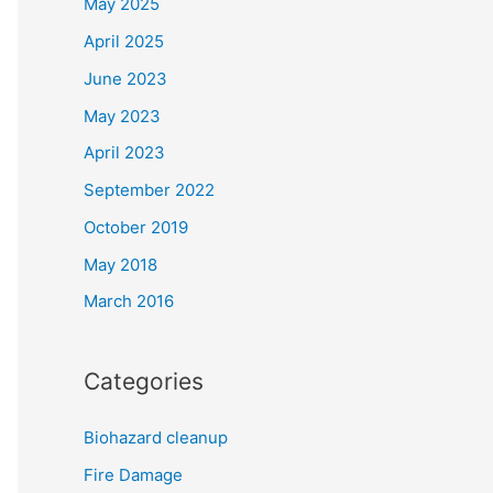
May 2025
April 2025
June 2023
May 2023
April 2023
September 2022
October 2019
May 2018
March 2016
Categories
Biohazard cleanup
Fire Damage