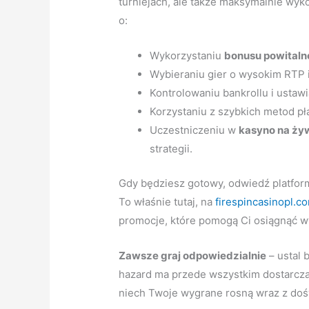
turniejach, ale także maksymalnie wyk
o:
Wykorzystaniu
bonusu powital
Wybieraniu gier o wysokim RTP i
Kontrolowaniu bankrollu i ustawi
Korzystaniu z szybkich metod pł
Uczestniczeniu w
kasyno na ży
strategii.
Gdy będziesz gotowy, odwiedź platform
To właśnie tutaj, na
firespincasinopl.co
promocje, które pomogą Ci osiągnąć w
Zawsze graj odpowiedzialnie
– ustal b
hazard ma przede wszystkim dostarczać
niech Twoje wygrane rosną wraz z do