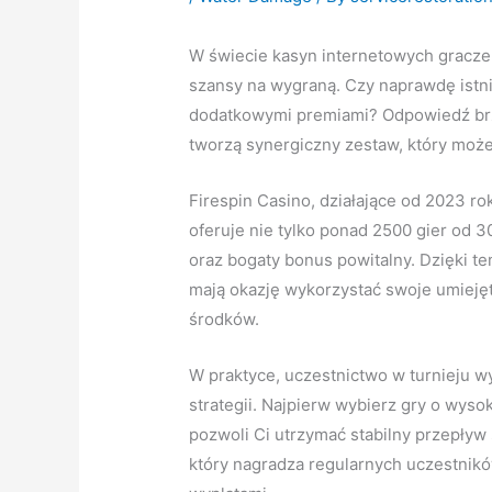
W świecie kasyn internetowych gracze
szansy na wygraną. Czy naprawdę istnie
dodatkowymi premiami? Odpowiedź brzm
tworzą synergiczny zestaw, który może
Firespin Casino, działające od 2023 ro
oferuje nie tylko ponad 2500 gier od 3
oraz bogaty bonus powitalny. Dzięki t
mają okazję wykorzystać swoje umieję
środków.
W praktyce, uczestnictwo w turnieju wy
strategii. Najpierw wybierz gry o wysok
pozwoli Ci utrzymać stabilny przepły
który nagradza regularnych uczestnik