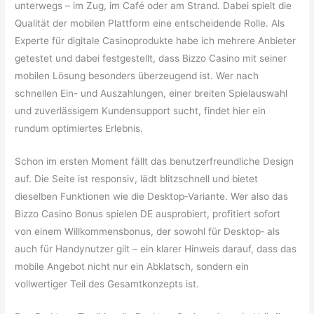
unterwegs – im Zug, im Café oder am Strand. Dabei spielt die
Qualität der mobilen Plattform eine entscheidende Rolle. Als
Experte für digitale Casinoprodukte habe ich mehrere Anbieter
getestet und dabei festgestellt, dass Bizzo Casino mit seiner
mobilen Lösung besonders überzeugend ist. Wer nach
schnellen Ein- und Auszahlungen, einer breiten Spielauswahl
und zuverlässigem Kundensupport sucht, findet hier ein
rundum optimiertes Erlebnis.
Schon im ersten Moment fällt das benutzerfreundliche Design
auf. Die Seite ist responsiv, lädt blitzschnell und bietet
dieselben Funktionen wie die Desktop‑Variante. Wer also das
Bizzo Casino Bonus spielen DE ausprobiert, profitiert sofort
von einem Willkommensbonus, der sowohl für Desktop‑ als
auch für Handynutzer gilt – ein klarer Hinweis darauf, dass das
mobile Angebot nicht nur ein Abklatsch, sondern ein
vollwertiger Teil des Gesamtkonzepts ist.