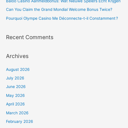
Baloo Casino Aanmeldbonus: Wat Nieuwe Spelers Echt Krijgen
r
Can You Claim the Grand Mondial Welcome Bonus Twice?
:
Pourquoi Olympe Casino Me Déconnecte-t-il Constamment ?
Recent Comments
Archives
August 2026
July 2026
June 2026
May 2026
April 2026
March 2026
February 2026