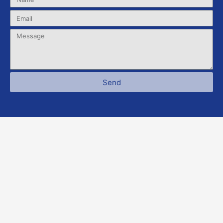
Email
Message
Send