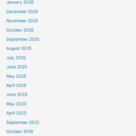
January 2026
December 2025
November 2025
October 2025
September 2025
August 2025
July 2025
June 2025
May 2025
April 2025
June 2023
May 2023
April 2023
September 2022
October 2019