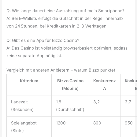
Q: Wie lange dauert eine Auszahlung auf mein Smartphone?
A: Bei E‑Wallets erfolgt die Gutschrift in der Regel innerhalb
von 24 Stunden, bei Kreditkarten in 2–3 Werktagen.
Q: Gibt es eine App für Bizzo Casino?
A: Das Casino ist vollständig browserbasiert optimiert, sodass
keine separate App nötig ist.
Vergleich mit anderen Anbietern – warum Bizzo punktet
Kriterium
Bizzo Casino
Konkurrenz
Konku
(Mobile)
A
Ladezeit
1,8
3,2
3,7
(Sekunden)
(Durchschnitt)
Spielangebot
1200+
800
950
(Slots)