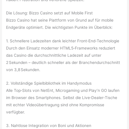
Die Lösung: Bizzo Casino setzt auf Mobile First
Bizzo Casino hat seine Plattform von Grund auf für mobile
Endgeräte optimiert. Die wichtigsten Punkte im Überblick:
1. Schnellere Ladezeiten dank leichter Front‑End‑Technologie
Durch den Einsatz moderner HTML5‑Frameworks reduziert
das Casino die durchschnittliche Ladezeit auf unter
2 Sekunden – deutlich schneller als der Branchendurchschnitt
von 3,8 Sekunden.
2. Vollständige Spielbibliothek im Handymodus
Alle Top‑Slots von NetEnt, Microgaming und Play’n GO laufen
im Browser des Smartphones. Selbst die Live‑Dealer‑Tische
mit echter Videoübertragung sind ohne Kompromisse
verfügbar.
3. Nahtlose Integration von Boni und Aktionen