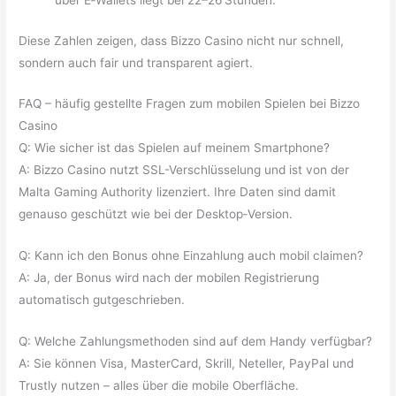
über E‑Wallets liegt bei 22–26 Stunden.
Diese Zahlen zeigen, dass Bizzo Casino nicht nur schnell,
sondern auch fair und transparent agiert.
FAQ – häufig gestellte Fragen zum mobilen Spielen bei Bizzo
Casino
Q: Wie sicher ist das Spielen auf meinem Smartphone?
A: Bizzo Casino nutzt SSL-Verschlüsselung und ist von der
Malta Gaming Authority lizenziert. Ihre Daten sind damit
genauso geschützt wie bei der Desktop‑Version.
Q: Kann ich den Bonus ohne Einzahlung auch mobil claimen?
A: Ja, der Bonus wird nach der mobilen Registrierung
automatisch gutgeschrieben.
Q: Welche Zahlungsmethoden sind auf dem Handy verfügbar?
A: Sie können Visa, MasterCard, Skrill, Neteller, PayPal und
Trustly nutzen – alles über die mobile Oberfläche.